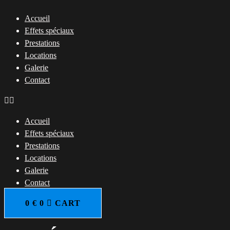
Aller
Accueil
au
Effets spéciaux
contenu
Prestations
Locations
Galerie
Contact
Accueil
Effets spéciaux
Prestations
Locations
Galerie
Contact
0
€
0
CART